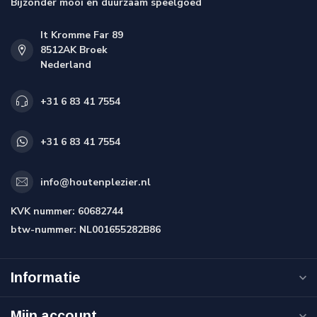
Bijzonder mooi en duurzaam speelgoed
It Kromme Far 89
8512AK Broek
Nederland
+31 6 83 41 7554
+31 6 83 41 7554
info@houtenplezier.nl
KVK nummer:
60682744
btw-nummer:
NL001655282B86
Informatie
Mijn account