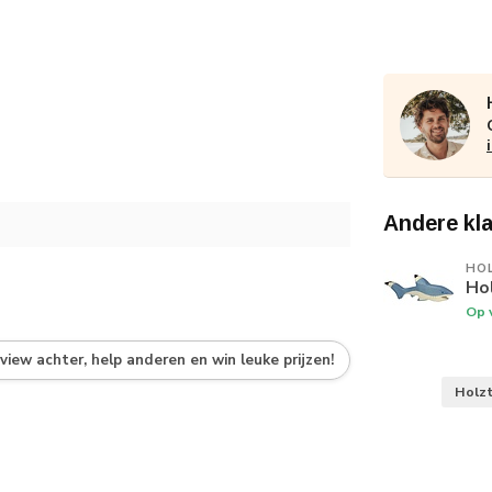
Andere kl
HO
Hol
Op 
eview achter, help anderen en win leuke prijzen!
Holz