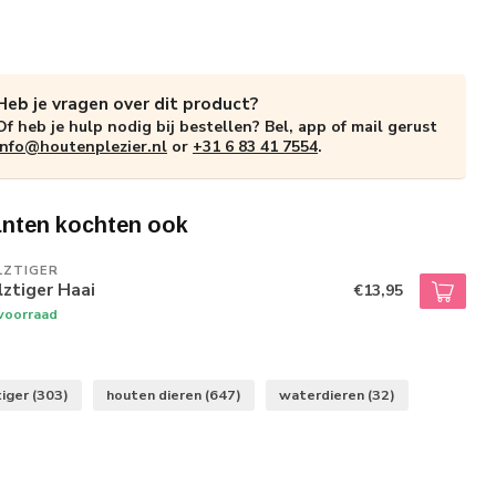
Heb je vragen over dit product?
Of heb je hulp nodig bij bestellen? Bel, app of mail gerust
info@houtenplezier.nl
or
+31 6 83 41 7554
.
anten kochten ook
LZTIGER
ztiger Haai
€13,95
voorraad
tiger
(303)
houten dieren
(647)
waterdieren
(32)