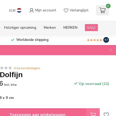
0
Mijn account
Verlanglijst
EUR
Holztiger opruiming
Merken
MERKEN
SALE
Worldwide shipping
9.7
0 beoordelingen
Dolfijn
6
Op voorraad (11)
Incl. btw
8 x 9 cm
Toevoegen aan winkelwagen