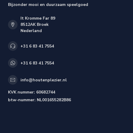
Bijzonder mooi en duurzaam speelgoed
It Kromme Far 89
8512AK Broek
Nederland
+31 6 83 41 7554
+31 6 83 41 7554
info@houtenplezier.nl
KVK nummer:
60682744
btw-nummer:
NL001655282B86