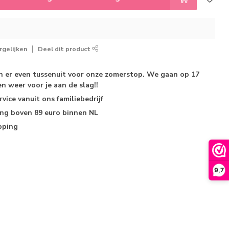
gelijken
Deel dit product
jn er even tussenuit voor onze zomerstop. We gaan op 17
n weer voor je aan de slag!!
rvice
vanuit ons familiebedrijf
ing
boven 89 euro binnen NL
pping
9,7