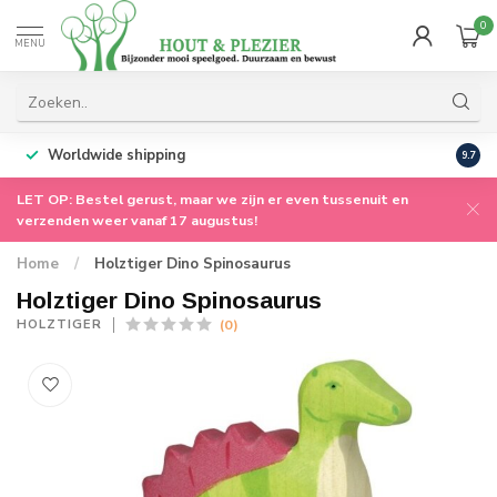
0
MENU
Worldwide shipping
9.7
LET OP: Bestel gerust, maar we zijn er even tussenuit en
verzenden weer vanaf 17 augustus!
Home
/
Holztiger Dino Spinosaurus
Holztiger Dino Spinosaurus
(0)
HOLZTIGER