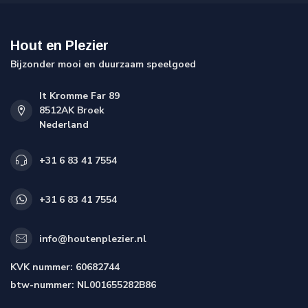
Hout en Plezier
Bijzonder mooi en duurzaam speelgoed
It Kromme Far 89
8512AK Broek
Nederland
+31 6 83 41 7554
+31 6 83 41 7554
info@houtenplezier.nl
KVK nummer:
60682744
btw-nummer:
NL001655282B86