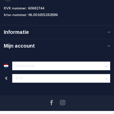
KVK nummer:
60682744
btw-nummer:
NL001655282B86
Informatie
Mijn account
€