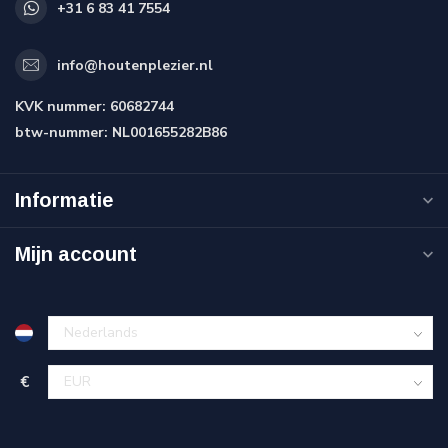
+31 6 83 41 7554
info@houtenplezier.nl
KVK nummer:
60682744
btw-nummer:
NL001655282B86
Informatie
Mijn account
€