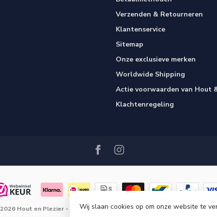
Verzenden & Retourneren
Klantenservice
Sitemap
Onze exclusieve merken
Worldwide Shipping
Actie voorwaarden van Hout &
Klachtenregeling
Wij slaan cookies op om onze website te ve
 2026 Hout en Plezier
- Powered by
Lightspeed
-
Lightspeed design
by