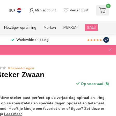
0
Mijn account
Verlanglijst
EUR
Holztiger opruiming
Merken
MERKEN
SALE
Worldwide shipping
9.7
0 beoordelingen
teker Zwaan
Op voorraad (8)
tieve steker past perfect op de verjaardag-spiraal en -ring.
 op seizoenstafels en speciale dagen opgezet en helemaal
md. Heeft je kindje een favoriet dier of figuur? Zet deze er
rja
Lees meer
.