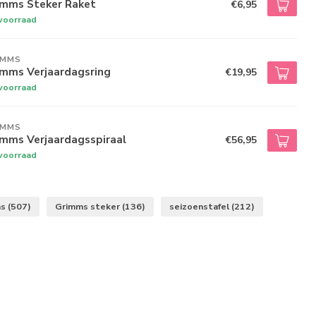
imms Steker Raket
€6,95
voorraad
IMMS
imms Verjaardagsring
€19,95
voorraad
IMMS
imms Verjaardagsspiraal
€56,95
voorraad
ms
(507)
Grimms steker
(136)
seizoenstafel
(212)