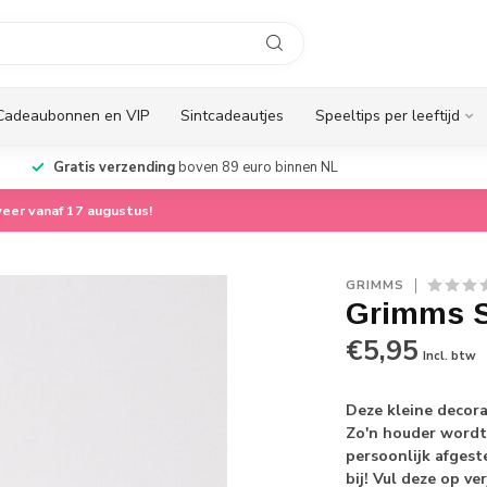
Cadeaubonnen en VIP
Sintcadeautjes
Speeltips per leeftijd
Gratis verzending
boven 89 euro binnen NL
eer vanaf 17 augustus!
GRIMMS
Grimms S
€5,95
Incl. btw
Deze kleine decora
Zo'n houder wordt
persoonlijk afgeste
bij! Vul deze op ve