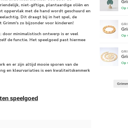
Gr
endelijk, niet-giftige, plantaardige oliën en
Op 
het oppervlak met de hand wordt geschuurd en
elachtig. Dit draagt bij in het spel, de
t Grimm's zo bijzonder voor kinderen!
GR
Gr
door minimalistisch ontwerp is er veel
Op 
zelf de functie. Het speelgoed past hiermee
GR
Gr
Op 
k en er zijn altijd mooie sporen van de
ing en kleurvariaties is een kwaliteitskenmerk
Grim
ten speelgoed