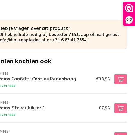
9,7
Heb je vragen over dit product?
Of heb je hulp nodig bij bestellen? Bel, app of mail gerust
info@houtenplezier.nl
or
+31 6 83 41 7554
.
anten kochten ook
IMMS
imms Confetti Centjes Regenboog
€38,95
voorraad
IMMS
mms Steker Kikker 1
€7,95
voorraad
IMMS