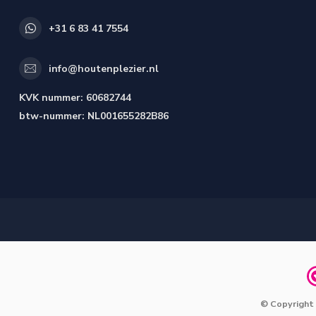
+31 6 83 41 7554
info@houtenplezier.nl
KVK nummer:
60682744
btw-nummer:
NL001655282B86
© Copyright