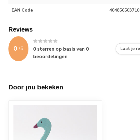
EAN Code
404856503710
Reviews
0
/
5
0
sterren op basis van
0
Laat je r
beoordelingen
Door jou bekeken