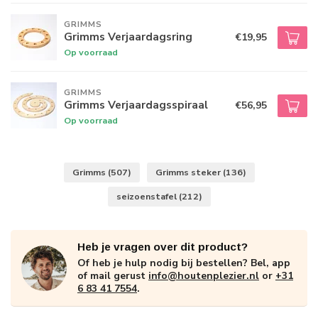
GRIMMS
Grimms Verjaardagsring
€19,95
Op voorraad
GRIMMS
Grimms Verjaardagsspiraal
€56,95
Op voorraad
Grimms
(507)
Grimms steker
(136)
seizoenstafel
(212)
Heb je vragen over dit product?
Of heb je hulp nodig bij bestellen? Bel, app
of mail gerust
info@houtenplezier.nl
or
+31
6 83 41 7554
.