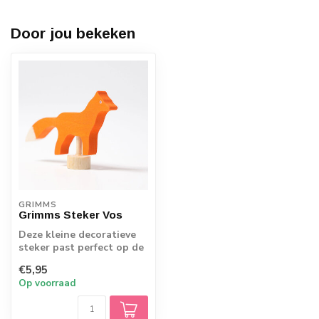
Door jou bekeken
GRIMMS
Grimms Steker Vos
Deze kleine decoratieve
steker past perfect op de
verjaardag-spiraal en -
€5,95
ring. Z...
Op voorraad