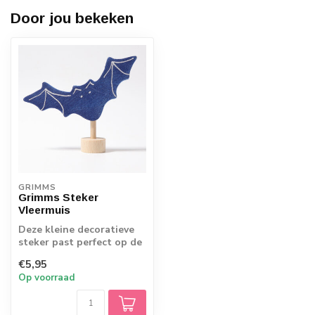
Door jou bekeken
GRIMMS
Grimms Steker
Vleermuis
Deze kleine decoratieve
steker past perfect op de
verjaardag-spiraal en -
€5,95
ring. Z...
Op voorraad