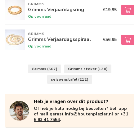
GRIMMS
Grimms Verjaardagsring
€19,95
Op voorraad
GRIMMS
Grimms Verjaardagsspiraal
€56,95
Op voorraad
Grimms
(507)
Grimms steker
(136)
seizoenstafel
(212)
Heb je vragen over dit product?
Of heb je hulp nodig bij bestellen? Bel, app
of mail gerust
info@houtenplezier.nl
or
+31
6 83 41 7554
.