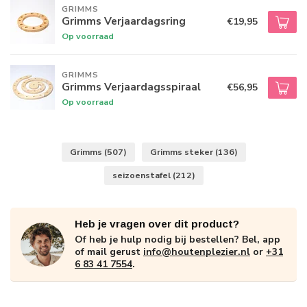
GRIMMS
Grimms Verjaardagsring
€19,95
Op voorraad
GRIMMS
Grimms Verjaardagsspiraal
€56,95
Op voorraad
Grimms
(507)
Grimms steker
(136)
seizoenstafel
(212)
Heb je vragen over dit product?
Of heb je hulp nodig bij bestellen? Bel, app
of mail gerust
info@houtenplezier.nl
or
+31
6 83 41 7554
.