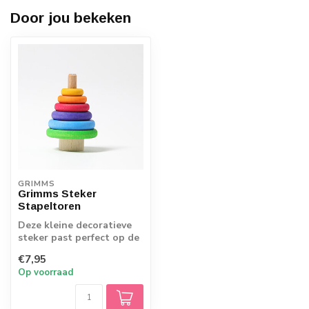
Door jou bekeken
GRIMMS
Grimms Steker
Stapeltoren
Deze kleine decoratieve
steker past perfect op de
verjaardag-spiraal en -
€7,95
ring. Z...
Op voorraad