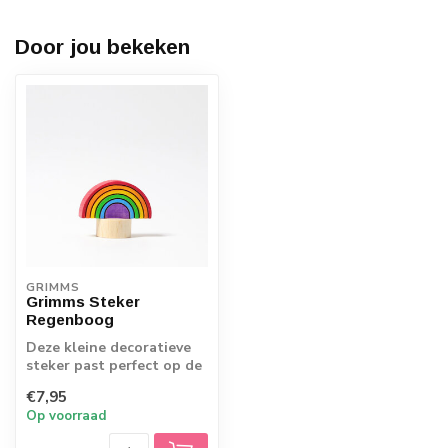
Door jou bekeken
GRIMMS
Grimms Steker
Regenboog
Deze kleine decoratieve
steker past perfect op de
verjaardag-spiraal en -
€7,95
ring. Z...
Op voorraad