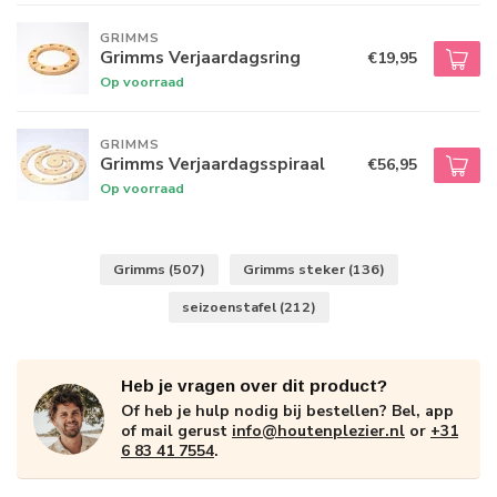
GRIMMS
Grimms Verjaardagsring
€19,95
Op voorraad
GRIMMS
Grimms Verjaardagsspiraal
€56,95
Op voorraad
Grimms
(507)
Grimms steker
(136)
seizoenstafel
(212)
Heb je vragen over dit product?
Of heb je hulp nodig bij bestellen? Bel, app
of mail gerust
info@houtenplezier.nl
or
+31
6 83 41 7554
.