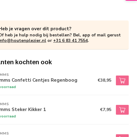
Heb je vragen over dit product?
Of heb je hulp nodig bij bestellen? Bel, app of mail gerust
info@houtenplezier.nl
or
+31 6 83 41 7554
.
anten kochten ook
IMMS
imms Confetti Centjes Regenboog
€38,95
voorraad
IMMS
mms Steker Kikker 1
€7,95
voorraad
IMMS