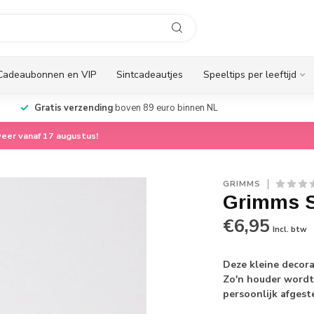
Cadeaubonnen en VIP
Sintcadeautjes
Speeltips per leeftijd
Gratis verzending
boven 89 euro binnen NL
eer vanaf 17 augustus!
GRIMMS
Grimms S
€6,95
Incl. btw
Deze kleine decora
Zo'n houder wordt
persoonlijk afges