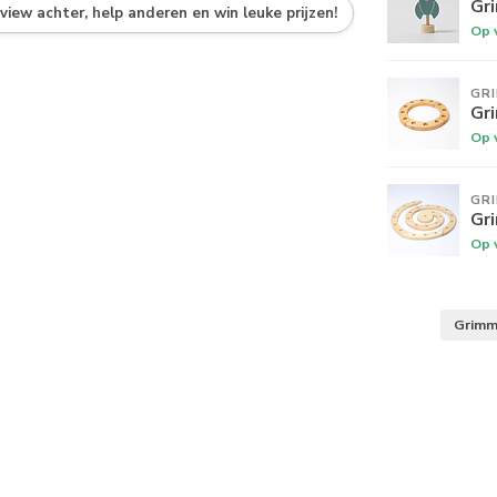
Gr
eview achter, help anderen en win leuke prijzen!
Op 
GR
Gr
Op 
GR
Gr
Op 
Grim