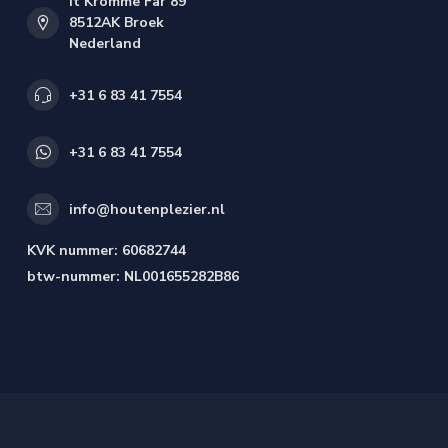
It Kromme Far 89
8512AK Broek
Nederland
+31 6 83 41 7554
+31 6 83 41 7554
info@houtenplezier.nl
KVK nummer:
60682744
btw-nummer:
NL001655282B86