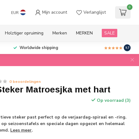
0
Mijn account
Verlanglijst
EUR
Holztiger opruiming
Merken
MERKEN
SALE
Worldwide shipping
9.7
0 beoordelingen
teker Matroesjka met hart
Op voorraad (3)
tieve steker past perfect op de verjaardag-spiraal en -ring.
 op seizoenstafels en speciale dagen opgezet en helemaal
temd.
Lees meer
.