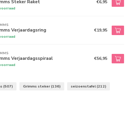
imms Steker Raket
€6,95
voorraad
IMMS
imms Verjaardagsring
€19,95
voorraad
IMMS
imms Verjaardagsspiraal
€56,95
voorraad
ms
(507)
Grimms steker
(136)
seizoenstafel
(212)