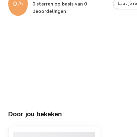
0
/
5
0
sterren op basis van
0
Laat je r
beoordelingen
Door jou bekeken