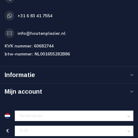
+31 6 83 41 7554
info@houtenplezier.nl
KVK nummer:
60682744
btw-nummer:
NL001655282B86
Informatie
Mijn account
€