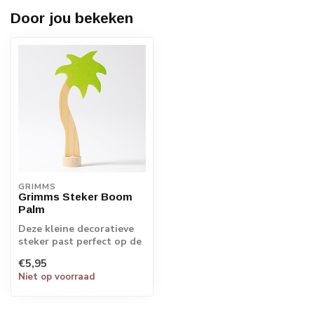
Door jou bekeken
GRIMMS
Grimms Steker Boom
Palm
Deze kleine decoratieve
steker past perfect op de
verjaardag-spiraal en -
€5,95
ring. Z...
Niet op voorraad