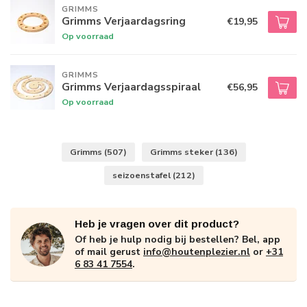
GRIMMS
Grimms Verjaardagsring
€19,95
Op voorraad
GRIMMS
Grimms Verjaardagsspiraal
€56,95
Op voorraad
Grimms
(507)
Grimms steker
(136)
seizoenstafel
(212)
Heb je vragen over dit product?
Of heb je hulp nodig bij bestellen? Bel, app
of mail gerust
info@houtenplezier.nl
or
+31
6 83 41 7554
.