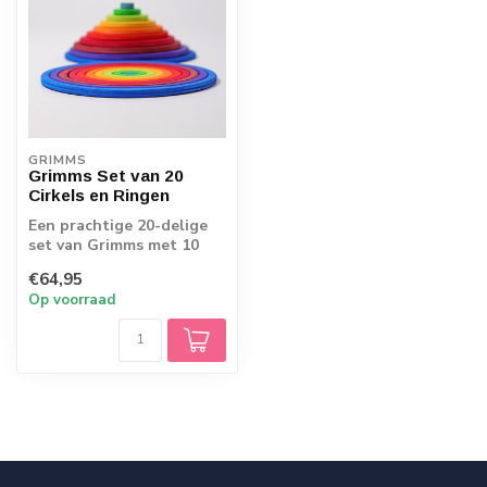
GRIMMS
Grimms Set van 20
Cirkels en Ringen
Een prachtige 20-delige
set van Grimms met 10
houten ringen én 10
€64,95
houten schijve...
Op voorraad