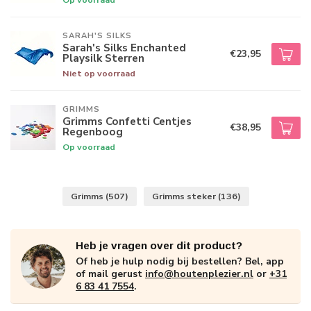
SARAH'S SILKS
Sarah's Silks Enchanted
€23,95
Playsilk Sterren
Niet op voorraad
GRIMMS
Grimms Confetti Centjes
€38,95
Regenboog
Op voorraad
Grimms
(507)
Grimms steker
(136)
Heb je vragen over dit product?
Of heb je hulp nodig bij bestellen? Bel, app
of mail gerust
info@houtenplezier.nl
or
+31
6 83 41 7554
.