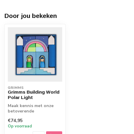
Door jou bekeken
GRIMMS
Grimms Building World
Polar Light
Maak kennis met onze
betoverende
Bouwwereld-sets van het
€74,95
merk Grimm's: een
Op voorraad
toega...