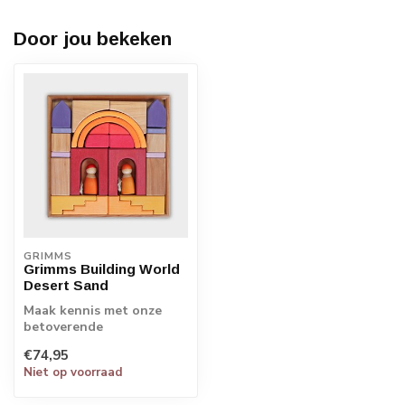
Door jou bekeken
GRIMMS
Grimms Building World
Desert Sand
Maak kennis met onze
betoverende
Bouwwereld-sets van het
€74,95
merk Grimm's: een
Niet op voorraad
toega...