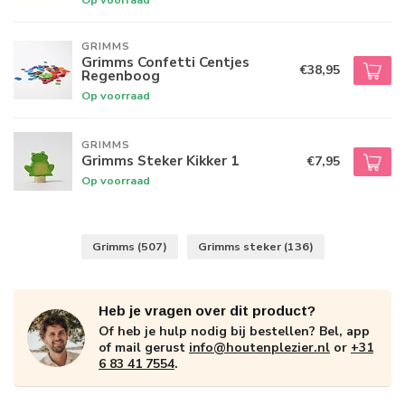
GRIMMS
Grimms Confetti Centjes
€38,95
Regenboog
Op voorraad
GRIMMS
Grimms Steker Kikker 1
€7,95
Op voorraad
Grimms
(507)
Grimms steker
(136)
Heb je vragen over dit product?
Of heb je hulp nodig bij bestellen? Bel, app
of mail gerust
info@houtenplezier.nl
or
+31
6 83 41 7554
.