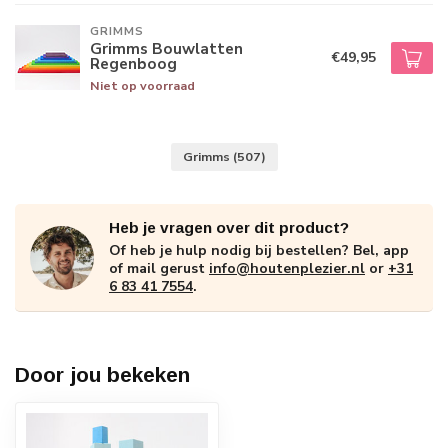
GRIMMS
Grimms Bouwlatten
€49,95
Regenboog
Niet op voorraad
Grimms
(507)
Heb je vragen over dit product?
Of heb je hulp nodig bij bestellen? Bel, app
of mail gerust
info@houtenplezier.nl
or
+31
6 83 41 7554
.
Door jou bekeken