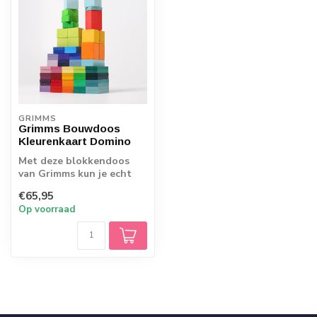
GRIMMS
Grimms Bouwdoos
Kleurenkaart Domino
Met deze blokkendoos
van Grimms kun je echt
alle kanten op. Er zit een
€65,95
ruim kleu...
Op voorraad