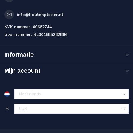
info@houtenplezier.nl
KVK nummer:
60682744
btw-nummer:
NL001655282B86
Informatie
Mijn account
€