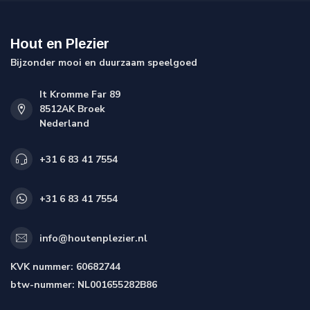
Hout en Plezier
Bijzonder mooi en duurzaam speelgoed
It Kromme Far 89
8512AK Broek
Nederland
+31 6 83 41 7554
+31 6 83 41 7554
info@houtenplezier.nl
KVK nummer:
60682744
btw-nummer:
NL001655282B86