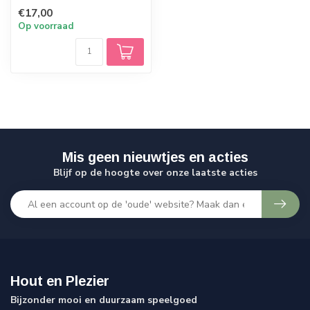
10 cm groot! Ideaal om
€17,00
bijvoo...
Op voorraad
Mis geen nieuwtjes en acties
Blijf op de hoogte over onze laatste acties
Hout en Plezier
Bijzonder mooi en duurzaam speelgoed