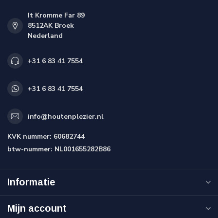
It Kromme Far 89
8512AK Broek
Nederland
+31 6 83 41 7554
+31 6 83 41 7554
info@houtenplezier.nl
KVK nummer:
60682744
btw-nummer:
NL001655282B86
Informatie
Mijn account