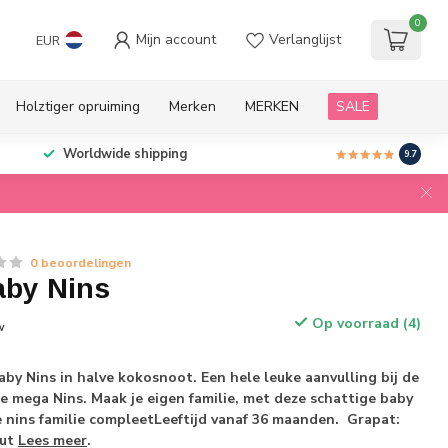
0
Mijn account
Verlanglijst
EUR
Holztiger opruiming
Merken
MERKEN
SALE
Worldwide shipping
9.7
0 beoordelingen
aby Nins
Op voorraad (4)
w
aby Nins in halve kokosnoot. Een hele leuke aanvulling bij de
de mega Nins. Maak je eigen familie, met deze schattige baby
e nins familie compleetLeeftijd vanaf 36 maanden. Grapat:
out
Lees meer
.