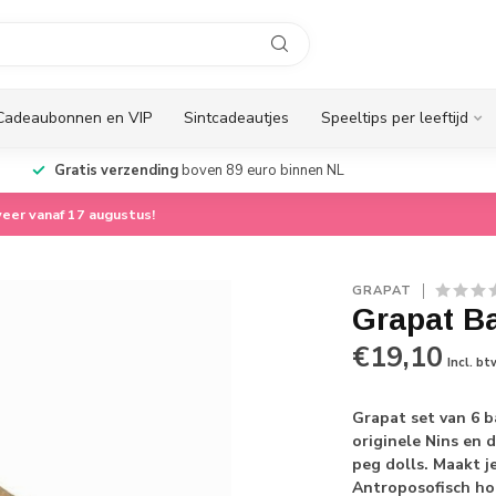
Cadeaubonnen en VIP
Sintcadeautjes
Speeltips per leeftijd
Gratis verzending
boven 89 euro binnen NL
eer vanaf 17 augustus!
GRAPAT
Grapat B
€19,10
Incl. bt
Grapat set van 6 b
originele Nins en 
peg dolls. Maakt j
Antroposofisch h