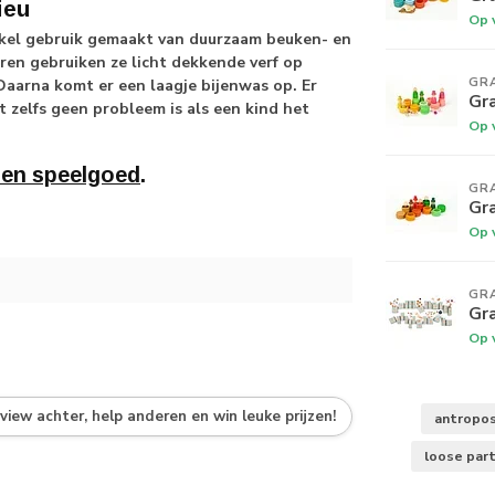
ieu
Op 
enkel gebruik gemaakt van duurzaam beuken- en
en gebruiken ze licht dekkende verf op
GR
Daarna komt er een laagje bijenwas op. Er
Gr
 zelfs geen probleem is als een kind het
Op 
ten speelgoed
.
GR
Gr
Op 
GR
Gr
Op 
eview achter, help anderen en win leuke prijzen!
antropos
loose par