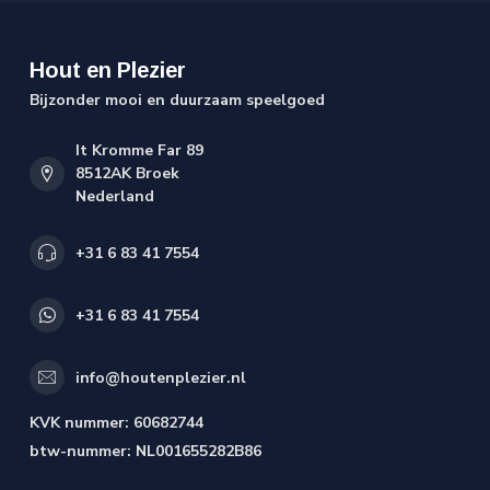
Hout en Plezier
Bijzonder mooi en duurzaam speelgoed
It Kromme Far 89
8512AK Broek
Nederland
+31 6 83 41 7554
+31 6 83 41 7554
info@houtenplezier.nl
KVK nummer:
60682744
btw-nummer:
NL001655282B86