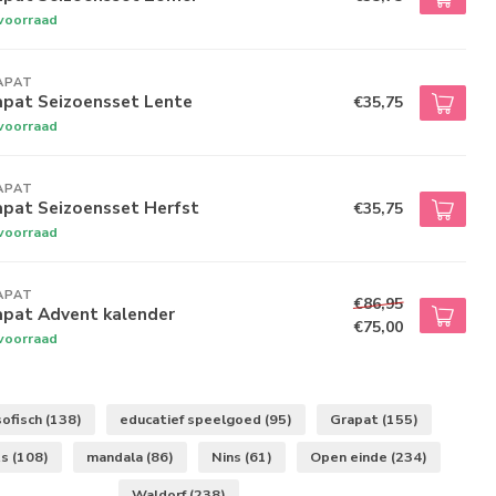
voorraad
APAT
apat Seizoensset Lente
€35,75
voorraad
APAT
apat Seizoensset Herfst
€35,75
voorraad
APAT
€86,95
apat Advent kalender
€75,00
voorraad
ofisch
(138)
educatief speelgoed
(95)
Grapat
(155)
ts
(108)
mandala
(86)
Nins
(61)
Open einde
(234)
Waldorf
(238)