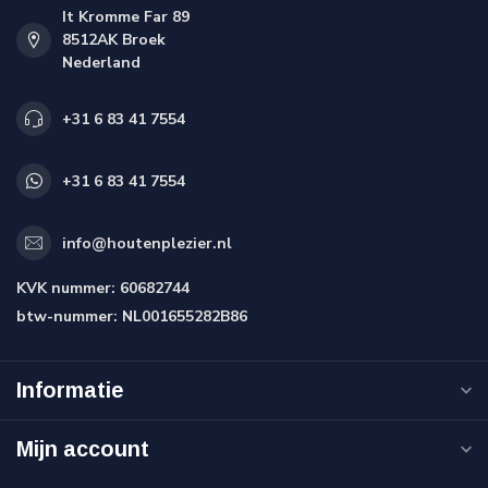
It Kromme Far 89
8512AK Broek
Nederland
+31 6 83 41 7554
+31 6 83 41 7554
info@houtenplezier.nl
KVK nummer:
60682744
btw-nummer:
NL001655282B86
Informatie
Mijn account