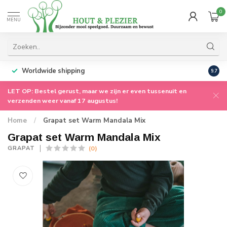
0
MENU
Worldwide shipping
9.7
LET OP: Bestel gerust, maar we zijn er even tussenuit en
verzenden weer vanaf 17 augustus!
Home
/
Grapat set Warm Mandala Mix
Grapat set Warm Mandala Mix
(0)
GRAPAT