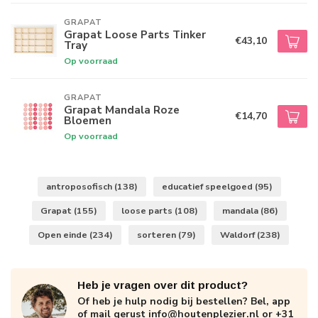
GRAPAT
Grapat Loose Parts Tinker
€43,10
Tray
Op voorraad
GRAPAT
Grapat Mandala Roze
€14,70
Bloemen
Op voorraad
antroposofisch
(138)
educatief speelgoed
(95)
Grapat
(155)
loose parts
(108)
mandala
(86)
Open einde
(234)
sorteren
(79)
Waldorf
(238)
Heb je vragen over dit product?
Of heb je hulp nodig bij bestellen? Bel, app
of mail gerust
info@houtenplezier.nl
or
+31