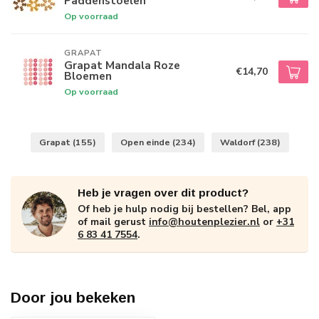
Paddenstoelen
Op voorraad
GRAPAT
Grapat Mandala Roze
€14,70
Bloemen
Op voorraad
Grapat
(155)
Open einde
(234)
Waldorf
(238)
Heb je vragen over dit product?
Of heb je hulp nodig bij bestellen? Bel, app
of mail gerust
info@houtenplezier.nl
or
+31
6 83 41 7554
.
Door jou bekeken