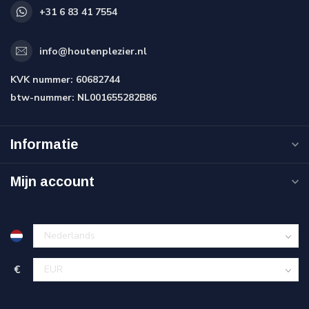
+31 6 83 41 7554
info@houtenplezier.nl
KVK nummer:
60682744
btw-nummer:
NL001655282B86
Informatie
Mijn account
€