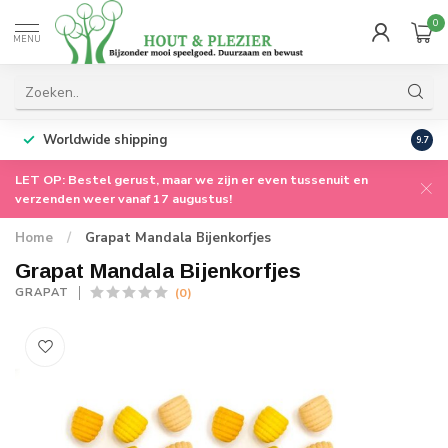
0
MENU
Worldwide shipping
9.7
LET OP: Bestel gerust, maar we zijn er even tussenuit en
verzenden weer vanaf 17 augustus!
Home
/
Grapat Mandala Bijenkorfjes
Grapat Mandala Bijenkorfjes
(0)
GRAPAT