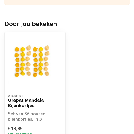
Door jou bekeken
GRAPAT
Grapat Mandala
Bijenkorfjes
Set van 36 houten
bijenkorfjes, in 3
verschillende tinten geel.
€13,85
Leuk voor tellen...