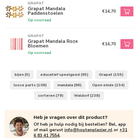
GRAPAT
Grapat Mandala
€14,70
Paddenstoelen
Op voorraad
GRAPAT
Grapat Mandala Roze
€14,70
Bloemen
Op voorraad
bijen
(5)
educatief speelgoed
(95)
Grapat
(155)
loose parts
(108)
mandala
(86)
Open einde
(234)
sorteren
(79)
Waldorf
(238)
Heb je vragen over dit product?
Of heb je hulp nodig bij bestellen? Bel, app
of mail gerust
info@houtenplezier.nl
or
+31
6 83 41 7554
.