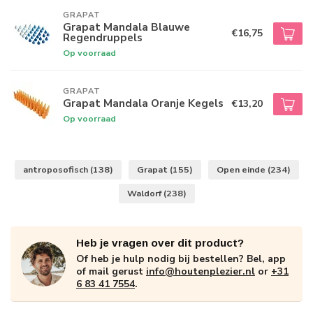
GRAPAT
Grapat Mandala Blauwe
€16,75
Regendruppels
Op voorraad
GRAPAT
Grapat Mandala Oranje Kegels
€13,20
Op voorraad
antroposofisch
(138)
Grapat
(155)
Open einde
(234)
Waldorf
(238)
Heb je vragen over dit product?
Of heb je hulp nodig bij bestellen? Bel, app
of mail gerust
info@houtenplezier.nl
or
+31
6 83 41 7554
.