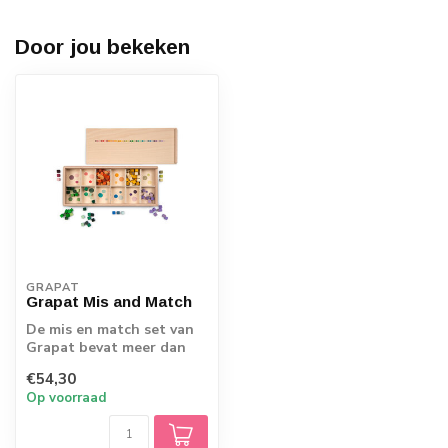
Door jou bekeken
GRAPAT
Grapat Mis and Match
De mis en match set van
Grapat bevat meer dan
400 kleine houten
€54,30
kubusjes in 36 r...
Op voorraad