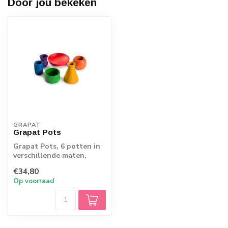
Door jou bekeken
GRAPAT
Grapat Pots
Grapat Pots, 6 potten in
verschillende maten,
kleuren en vormen. Heel
€34,80
leuk te co...
Op voorraad