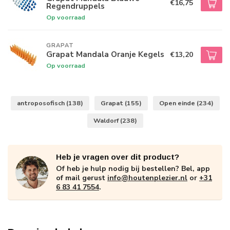
€16,75
Regendruppels
Op voorraad
GRAPAT
Grapat Mandala Oranje Kegels
€13,20
Op voorraad
antroposofisch
(138)
Grapat
(155)
Open einde
(234)
Waldorf
(238)
Heb je vragen over dit product?
Of heb je hulp nodig bij bestellen? Bel, app
of mail gerust
info@houtenplezier.nl
or
+31
6 83 41 7554
.