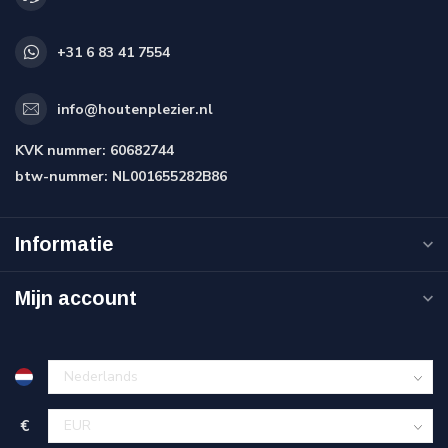
+31 6 83 41 7554
info@houtenplezier.nl
KVK nummer:
60682744
btw-nummer:
NL001655282B86
Informatie
Mijn account
€