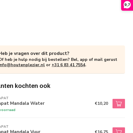
9,7
Heb je vragen over dit product?
Of heb je hulp nodig bij bestellen? Bel, app of mail gerust
info@houtenplezier.nl
or
+31 6 83 41 7554
.
anten kochten ook
APAT
apat Mandala Water
€10,20
voorraad
APAT
apat Mandala Vuur
€16,75