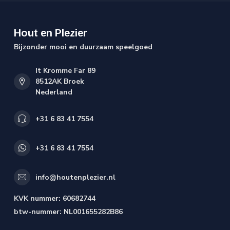
Hout en Plezier
Bijzonder mooi en duurzaam speelgoed
It Kromme Far 89
8512AK Broek
Nederland
+31 6 83 41 7554
+31 6 83 41 7554
info@houtenplezier.nl
KVK nummer:
60682744
btw-nummer:
NL001655282B86