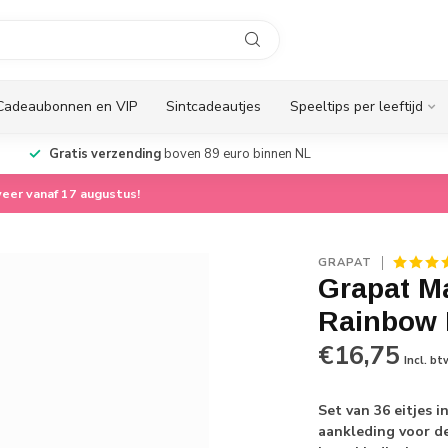
Cadeaubonnen en VIP
Sintcadeautjes
Speeltips per leeftijd
Gratis verzending
boven 89 euro binnen NL
eer vanaf 17 augustus!
GRAPAT
Grapat M
Rainbow
€16,75
Incl. bt
Set van 36 eitjes 
aankleding voor d