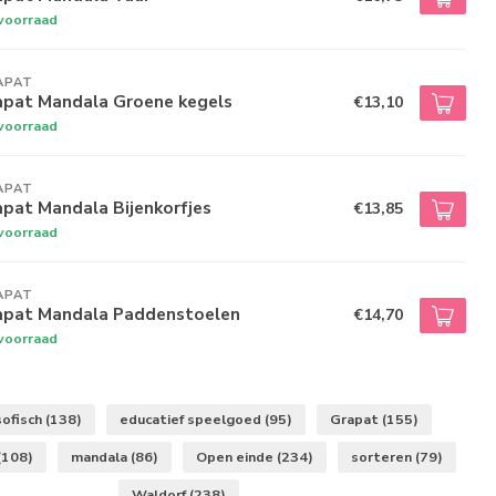
voorraad
APAT
apat Mandala Groene kegels
€13,10
voorraad
APAT
pat Mandala Bijenkorfjes
€13,85
voorraad
APAT
apat Mandala Paddenstoelen
€14,70
voorraad
ofisch
(138)
educatief speelgoed
(95)
Grapat
(155)
(108)
mandala
(86)
Open einde
(234)
sorteren
(79)
Waldorf
(238)