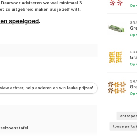
! Daarvoor adviseren we wel minimaal 3
Op 
t zo uitgebreid maken als je zelf wilt.
ten speelgoed
.
GR
Gr
Op 
GR
Gra
Op 
GR
Gr
eview achter, help anderen en win leuke prijzen!
Op 
antropos
loose parts
 seizoenstafel