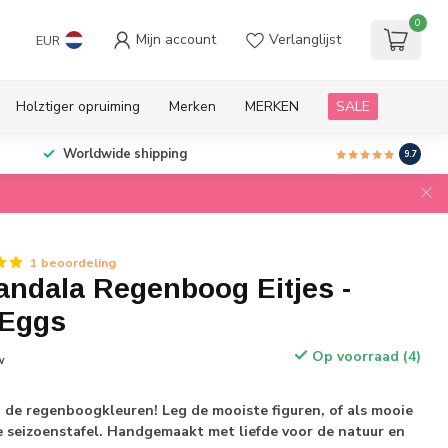
0
Mijn account
Verlanglijst
EUR
Holztiger opruiming
Merken
MERKEN
SALE
Worldwide shipping
9.7
1 beoordeling
andala Regenboog Eitjes -
 Eggs
Op voorraad (4)
w
in de regenboogkleuren! Leg de mooiste figuren, of als mooie
e seizoenstafel. Handgemaakt met liefde voor de natuur en