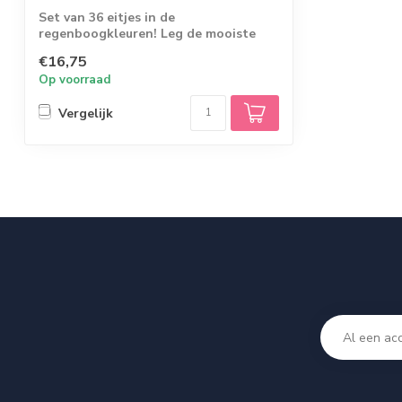
Set van 36 eitjes in de
regenboogkleuren! Leg de mooiste
figuren, of als mooie a...
€16,75
Op voorraad
Vergelijk