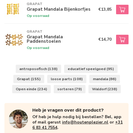
GRAPAT
Grapat Mandala Bijenkorfjes
€13,85
Op voorraad
GRAPAT
Grapat Mandala
€14,70
Paddenstoelen
Op voorraad
antroposofisch
(138)
educatief speelgoed
(95)
Grapat
(155)
loose parts
(108)
mandala
(86)
Open einde
(234)
sorteren
(79)
Waldorf
(238)
Heb je vragen over dit product?
Of heb je hulp nodig bij bestellen? Bel, app
of mail gerust
info@houtenplezier.nl
or
+31
6 83 41 7554
.