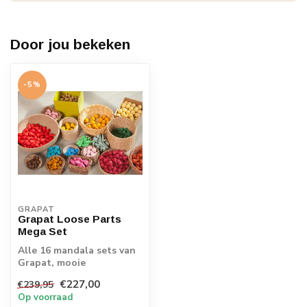
Door jou bekeken
-5%
GRAPAT
Grapat Loose Parts
Mega Set
Alle 16 mandala sets van
Grapat, mooie
voordeelset, gratis
€227,00
€239,95
verzending!
Op voorraad