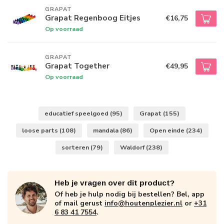
GRAPAT
Grapat Regenboog Eitjes
€16,75
Op voorraad
GRAPAT
Grapat Together
€49,95
Op voorraad
educatief speelgoed
(95)
Grapat
(155)
loose parts
(108)
mandala
(86)
Open einde
(234)
sorteren
(79)
Waldorf
(238)
Heb je vragen over dit product?
Of heb je hulp nodig bij bestellen? Bel, app
of mail gerust
info@houtenplezier.nl
or
+31
6 83 41 7554
.