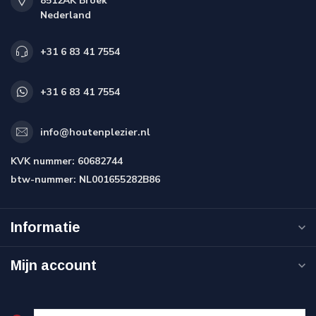
8512AK Broek
Nederland
+31 6 83 41 7554
+31 6 83 41 7554
info@houtenplezier.nl
KVK nummer:
60682744
btw-nummer:
NL001655282B86
Informatie
Mijn account