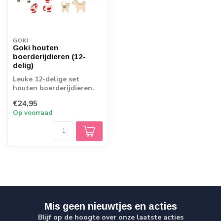
GOKI
Goki houten
boerderijdieren (12-
delig)
Leuke 12-delige set
houten boerderijdieren.
Hiermee maak je je
€24,95
boerderij complee...
Op voorraad
Mis geen nieuwtjes en acties
Blijf op de hoogte over onze laatste acties