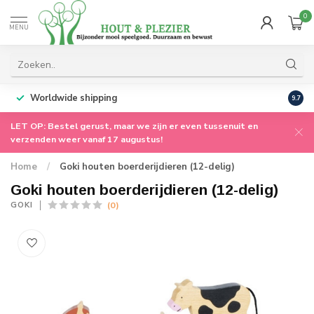
0
MENU
Worldwide shipping
9.7
LET OP: Bestel gerust, maar we zijn er even tussenuit en
verzenden weer vanaf 17 augustus!
Home
/
Goki houten boerderijdieren (12-delig)
Goki houten boerderijdieren (12-delig)
(0)
GOKI