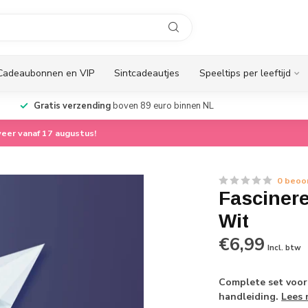
Cadeaubonnen en VIP
Sintcadeautjes
Speeltips per leeftijd
Gratis verzending
boven 89 euro binnen NL
eer vanaf 17 augustus!
0 beoo
Fasciner
Wit
€6,99
Incl. btw
Complete set voor 
handleiding.
Lees 