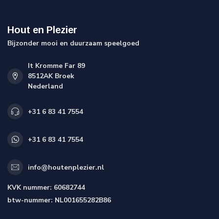
Hout en Plezier
Bijzonder mooi en duurzaam speelgoed
It Kromme Far 89
8512AK Broek
Nederland
+31 6 83 41 7554
+31 6 83 41 7554
info@houtenplezier.nl
KVK nummer:
60682744
btw-nummer:
NL001655282B86