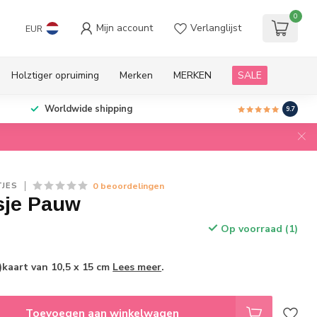
0
Mijn account
Verlanglijst
EUR
Holztiger opruiming
Merken
MERKEN
SALE
Worldwide shipping
9.7
0 beoordelingen
TJES
sje Pauw
Op voorraad (1)
)kaart van 10,5 x 15 cm
Lees meer
.
Toevoegen aan winkelwagen