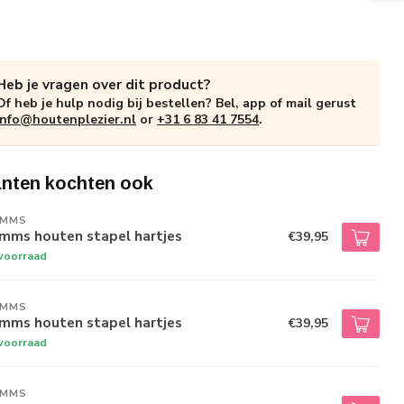
Heb je vragen over dit product?
Of heb je hulp nodig bij bestellen? Bel, app of mail gerust
info@houtenplezier.nl
or
+31 6 83 41 7554
.
anten kochten ook
IMMS
imms houten stapel hartjes
€39,95
voorraad
IMMS
imms houten stapel hartjes
€39,95
voorraad
IMMS