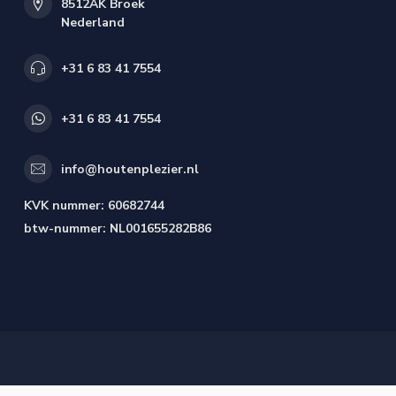
8512AK Broek
Nederland
+31 6 83 41 7554
+31 6 83 41 7554
info@houtenplezier.nl
KVK nummer:
60682744
btw-nummer:
NL001655282B86