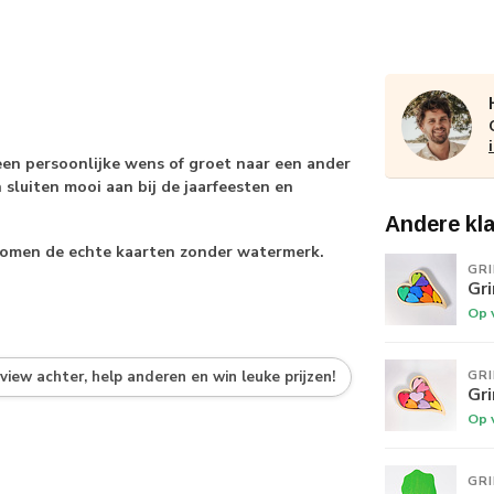
een persoonlijke wens of groet naar een ander
 sluiten mooi aan bij de jaarfeesten en
Andere kl
k komen de echte kaarten zonder watermerk.
GR
Gr
Op 
GR
eview achter, help anderen en win leuke prijzen!
Gr
Op 
GR