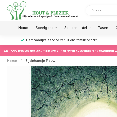
Home
Speelgoed
Seizoenstafel
Pasen
op.
Persoonlijke service
vanuit ons familiebedrijf
LET OP: Bestel gerust, maar we zijn er even tussenuit en verzenden w
Home
/
Bijdehansje Pauw