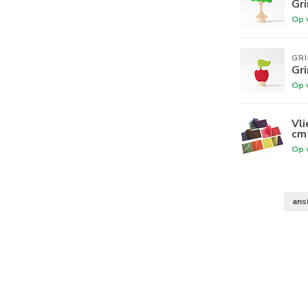
Gr
Op 
GR
Gr
Op 
Vli
cm
Op 
ans