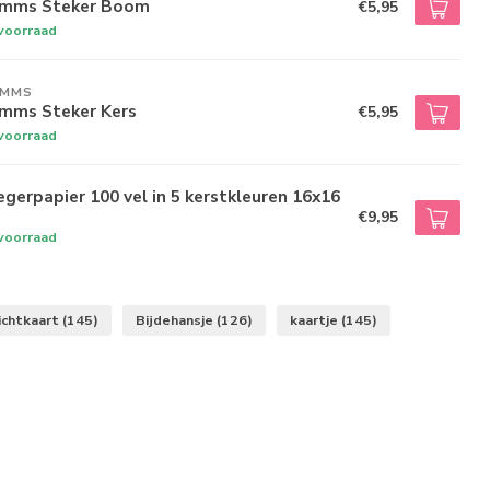
imms Steker Boom
€5,95
voorraad
IMMS
imms Steker Kers
€5,95
voorraad
egerpapier 100 vel in 5 kerstkleuren 16x16
€9,95
voorraad
ichtkaart
(145)
Bijdehansje
(126)
kaartje
(145)