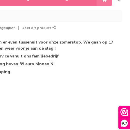
gelijken
Deel dit product
jn er even tussenuit voor onze zomerstop. We gaan op 17
n weer voor je aan de slag!!
rvice
vanuit ons familiebedrijf
ing
boven 89 euro binnen NL
pping
9,7