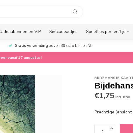
Cadeaubonnen en VIP
Sintcadeautjes
Speeltips per leeftijd
Gratis verzending
boven 89 euro binnen NL
eer vanaf 17 augustus!
BIJDEHANSJE KAAR
Bijdehan
€1,75
Incl. btw
Prachtige (ansicht