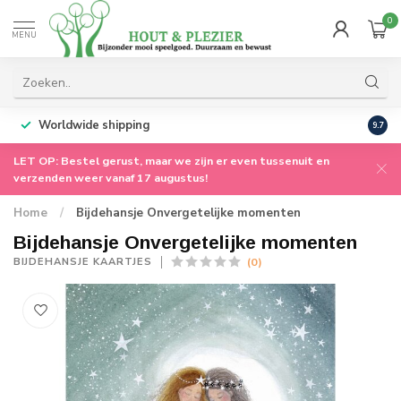
0
MENU
Worldwide shipping
9.7
LET OP: Bestel gerust, maar we zijn er even tussenuit en
verzenden weer vanaf 17 augustus!
Home
/
Bijdehansje Onvergetelijke momenten
Bijdehansje Onvergetelijke momenten
(0)
BIJDEHANSJE KAARTJES