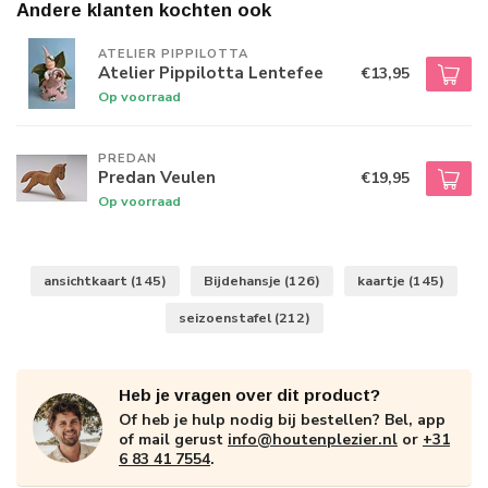
Andere klanten kochten ook
ATELIER PIPPILOTTA 
Atelier Pippilotta Lentefee
€13,95
Op voorraad
PREDAN
Predan Veulen
€19,95
Op voorraad
ansichtkaart
(145)
Bijdehansje
(126)
kaartje
(145)
seizoenstafel
(212)
Heb je vragen over dit product?
Of heb je hulp nodig bij bestellen? Bel, app
of mail gerust
info@houtenplezier.nl
or
+31
6 83 41 7554
.