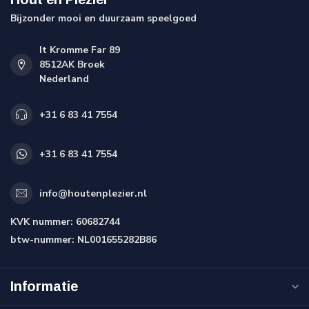
Bijzonder mooi en duurzaam speelgoed
It Kromme Far 89
8512AK Broek
Nederland
+31 6 83 41 7554
+31 6 83 41 7554
info@houtenplezier.nl
KVK nummer:
60682744
btw-nummer:
NL001655282B86
Informatie