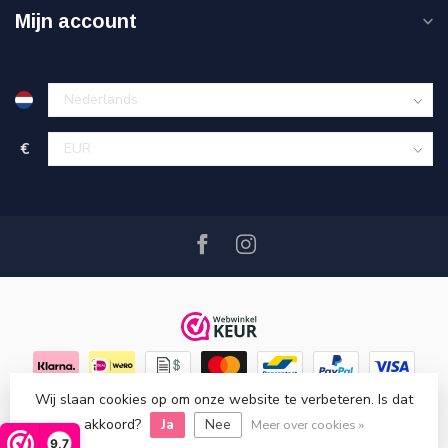
Mijn account
€
Wij slaan cookies op om onze website te verbeteren. Is dat
© Copyright 2026 Hout en Plezier
- Powered by
Lightspeed
-
akkoord?
Ja
Nee
Lightspeed design
by
Dyvelopment
Meer over cookies »
9,7