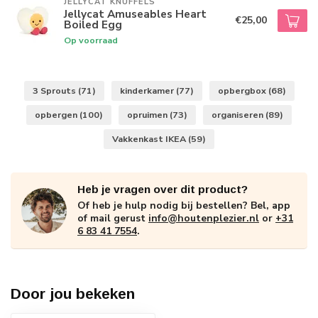
JELLYCAT KNUFFELS
Jellycat Amuseables Heart
€25,00
Boiled Egg
Op voorraad
3 Sprouts
(71)
kinderkamer
(77)
opbergbox
(68)
opbergen
(100)
opruimen
(73)
organiseren
(89)
Vakkenkast IKEA
(59)
Heb je vragen over dit product?
Of heb je hulp nodig bij bestellen? Bel, app
of mail gerust
info@houtenplezier.nl
or
+31
6 83 41 7554
.
Door jou bekeken