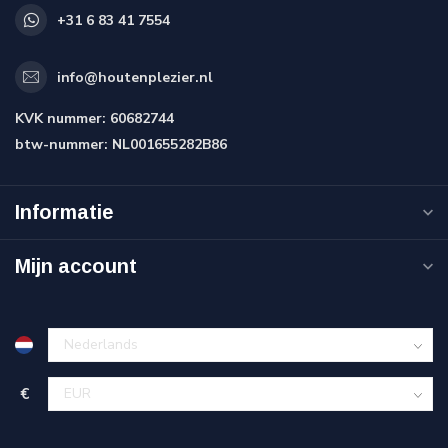
+31 6 83 41 7554
info@houtenplezier.nl
KVK nummer:
60682744
btw-nummer:
NL001655282B86
Informatie
Mijn account
€