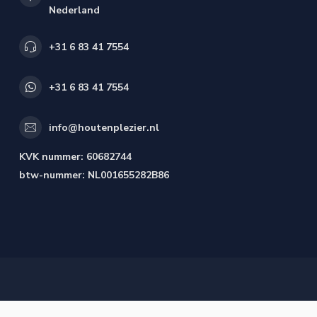
Nederland
+31 6 83 41 7554
+31 6 83 41 7554
info@houtenplezier.nl
KVK nummer:
60682744
btw-nummer:
NL001655282B86