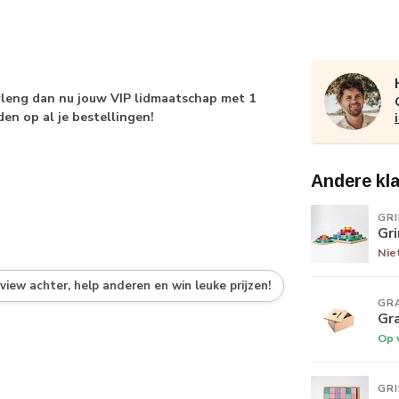
erleng dan nu jouw VIP lidmaatschap met 1
den op al je bestellingen!
Andere kl
GR
Gri
Nie
eview achter, help anderen en win leuke prijzen!
GR
Gr
Op 
GR