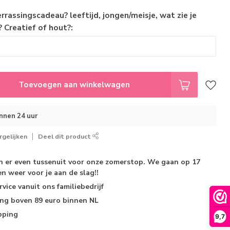
errassingscadeau? leeftijd, jongen/meisje, wat zie je
? Creatief of hout?:
Toevoegen aan winkelwagen
innen 24 uur
gelijken
Deel dit product
jn er even tussenuit voor onze zomerstop. We gaan op 17
n weer voor je aan de slag!!
rvice
vanuit ons familiebedrijf
ing
boven 89 euro binnen NL
pping
9,7