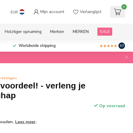
0
Mijn account
Verlanglijst
EUR
Holztiger opruiming
Merken
MERKEN
SALE
Worldwide shipping
9.7
rdelingen
 voordeel! - verleng je
chap
Op voorraad
 houden.
Lees meer
.