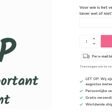
Voor wie is het v
liever wel of niet
Per e-mail b
Toevoegen om te ver
LET OP: Wij zi
augustus metee
Persoonlijke se
Gratis verzend
Worldwide shi