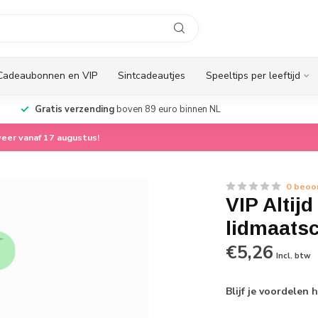
Cadeaubonnen en VIP
Sintcadeautjes
Speeltips per leeftijd
Gratis verzending
boven 89 euro binnen NL
eer vanaf 17 augustus!
0 beoo
VIP Altijd
lidmaats
€5,26
Incl. btw
Blijf je voordelen