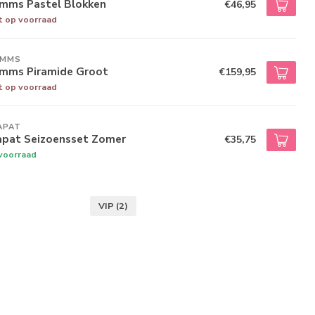
imms Pastel Blokken
€46,95
t op voorraad
IMMS
imms Piramide Groot
€159,95
t op voorraad
APAT
apat Seizoensset Zomer
€35,75
voorraad
VIP
(2)