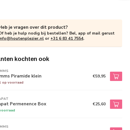
Heb je vragen over dit product?
Of heb je hulp nodig bij bestellen? Bel, app of mail gerust
info@houtenplezier.nl
or
+31 6 83 41 7554
.
anten kochten ook
IMMS
mms Piramide klein
€59,95
t op voorraad
APAT
apat Permenence Box
€25,60
voorraad
IMMS