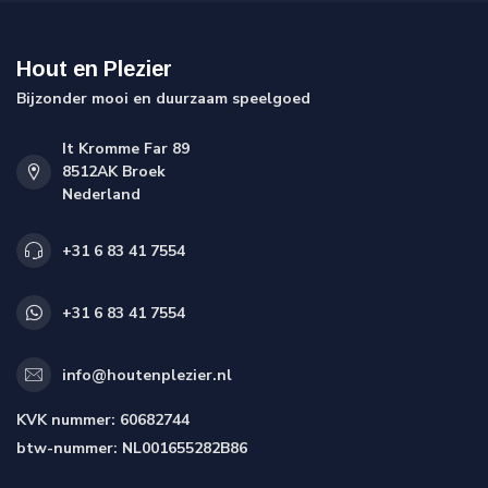
Hout en Plezier
Bijzonder mooi en duurzaam speelgoed
It Kromme Far 89
8512AK Broek
Nederland
+31 6 83 41 7554
+31 6 83 41 7554
info@houtenplezier.nl
KVK nummer:
60682744
btw-nummer:
NL001655282B86