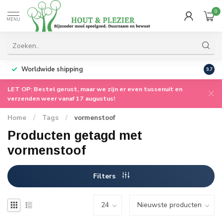
0
MENU
Worldwide shipping
9.7
LET OP: Bestel gerust, maar we zijn er even tussenuit en
verzenden weer vanaf 17 augustus!
Home
/
Tags
/
vormenstoof
Producten getagd met
vormenstoof
Filters