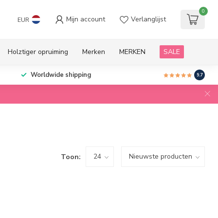
0
Mijn account
Verlanglijst
EUR
Holztiger opruiming
Merken
MERKEN
SALE
Worldwide shipping
9.7
Toon: