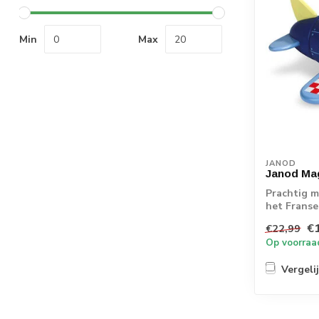
Min
Max
JANOD
Janod Mag
Prachtig m
het Franse
bestaa...
€
€22,99
Op voorraa
Vergeli