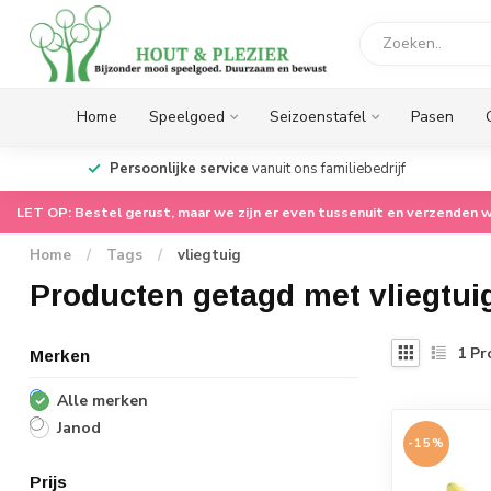
Home
Speelgoed
Seizoenstafel
Pasen
op.
Persoonlijke service
vanuit ons familiebedrijf
LET OP: Bestel gerust, maar we zijn er even tussenuit en verzenden w
Home
/
Tags
/
vliegtuig
Producten getagd met vliegtui
1
Pr
Merken
Alle merken
Janod
-15%
Prijs