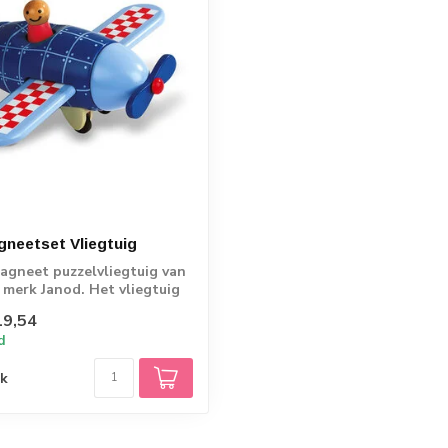
neetset Vliegtuig
agneet puzzelvliegtuig van
 merk Janod. Het vliegtuig
19,54
d
jk