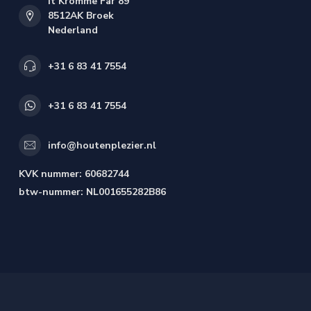
It Kromme Far 89
8512AK Broek
Nederland
+31 6 83 41 7554
+31 6 83 41 7554
info@houtenplezier.nl
KVK nummer:
60682744
btw-nummer:
NL001655282B86