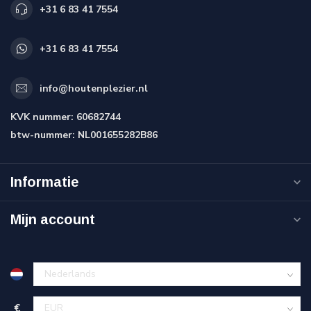
+31 6 83 41 7554
+31 6 83 41 7554
info@houtenplezier.nl
KVK nummer:
60682744
btw-nummer:
NL001655282B86
Informatie
Mijn account
€