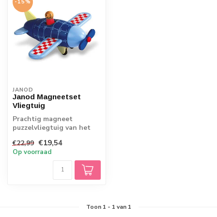
-15%
JANOD
Janod Magneetset
Vliegtuig
Prachtig magneet
puzzelvliegtuig van het
Franse merk Janod. Het
€19,54
€22,99
vliegtuig bestaa...
Op voorraad
Toon
1
-
1
van 1