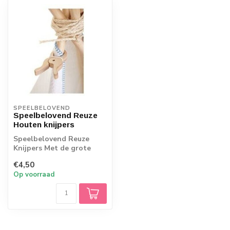
SPEELBELOVEND
Speelbelovend Reuze
Houten knijpers
Speelbelovend Reuze
Knijpers Met de grote
houten knijpers van
€4,50
Speelbelovend, kan...
Op voorraad