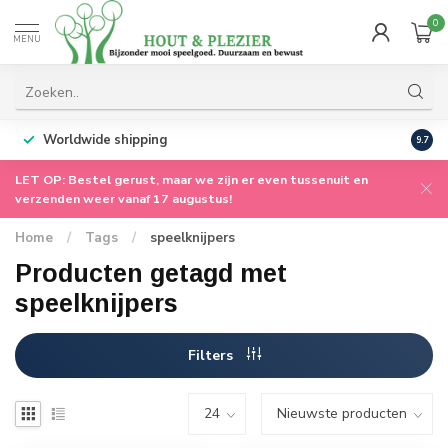
0
MENU
Worldwide shipping
9.7
LET OP: Bestel gerust, maar we zijn er even tussenuit en
verzenden weer vanaf 17 augustus!
Home
/
Tags
/
speelknijpers
Producten getagd met
speelknijpers
Filters