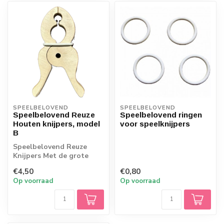
SPEELBELOVEND
SPEELBELOVEND
Speelbelovend Reuze
Speelbelovend ringen
Houten knijpers, model
voor speelknijpers
B
Speelbelovend Reuze
Knijpers Met de grote
houten knijpers van
€4,50
€0,80
Speelbelovend, kan...
Op voorraad
Op voorraad