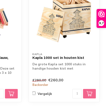
9,7
KAPLA
lauw,
Kapla 1000 set in houten kist
De grote Kapla set 1000 stuks in
 Deze set
handige houden kist met
 3 x 10
zwenkwieltjes. Bij deze...
€260,00
€280,00
Backorder
Vergelijk