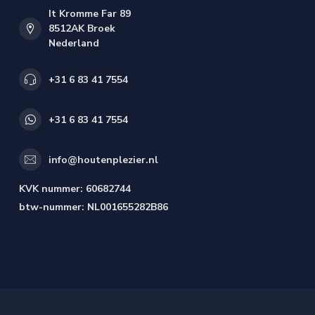
It Kromme Far 89
8512AK Broek
Nederland
+31 6 83 41 7554
+31 6 83 41 7554
info@houtenplezier.nl
KVK nummer:
60682744
btw-nummer:
NL001655282B86