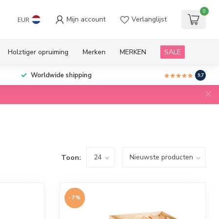
0
Mijn account
Verlanglijst
EUR
Holztiger opruiming
Merken
MERKEN
SALE
Worldwide shipping
9.7
Toon:
-7%