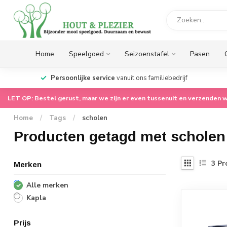
Home
Speelgoed
Seizoenstafel
Pasen
op.
Persoonlijke service
vanuit ons familiebedrijf
LET OP: Bestel gerust, maar we zijn er even tussenuit en verzenden w
Home
/
Tags
/
scholen
Producten getagd met scholen
3
Pr
Merken
Alle merken
Kapla
Prijs