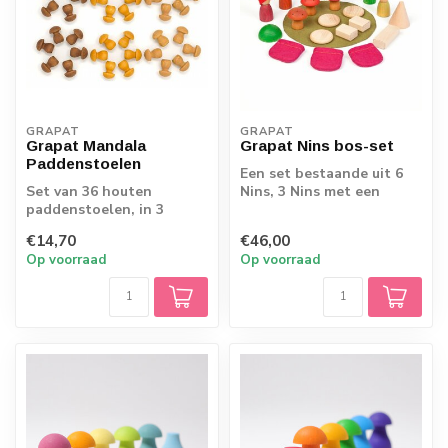
GRAPAT
GRAPAT
Grapat Mandala
Grapat Nins bos-set
Paddenstoelen
Een set bestaande uit 6
Set van 36 houten
Nins, 3 Nins met een
paddenstoelen, in 3
hoedje, 3 kleine vilten
verschillende tinten
zakjes, 3 v...
€14,70
€46,00
bruin. Leg de mooiste...
Op voorraad
Op voorraad