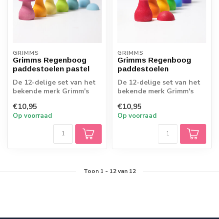
GRIMMS
GRIMMS
Grimms Regenboog
Grimms Regenboog
paddestoelen pastel
paddestoelen
De 12-delige set van het
De 12-delige set van het
bekende merk Grimm's
bekende merk Grimm's
staat voor urenlang
staat voor urenlang
€10,95
€10,95
speel- en sort...
speel- en sort...
Op voorraad
Op voorraad
Toon
1
-
12
van 12