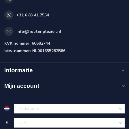
+31 6 83 41 7554
info@houtenplezier.nl
KVK nummer:
60682744
btw-nummer:
NL001655282B86
Informatie
Mijn account
€