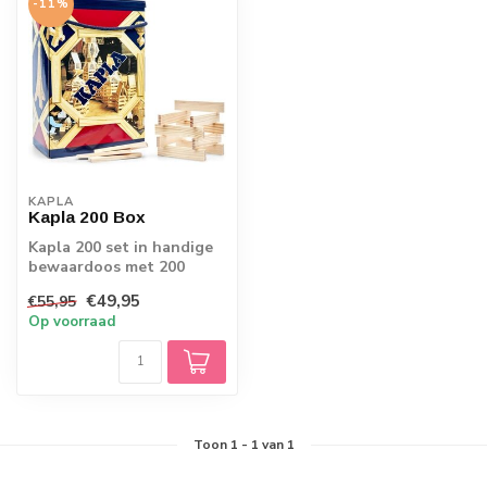
-11%
KAPLA
Kapla 200 Box
Kapla 200 set in handige
bewaardoos met 200
stuks inclusief
€49,95
€55,95
instructieboekje
Op voorraad
Toon
1
-
1
van 1