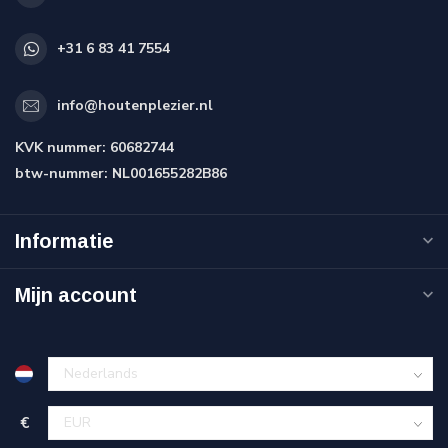
+31 6 83 41 7554
info@houtenplezier.nl
KVK nummer:
60682744
btw-nummer:
NL001655282B86
Informatie
Mijn account
€