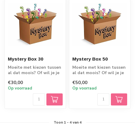
Mystery Box 30
Mystery Box 50
Moeite met kiezen tussen
Moeite met kiezen tussen
al dat moois? Of wil je je
al dat moois? Of wil je je
kindje en jezelf gewoon
kindje en jezelf gewoon
€30,00
€50,00
eens...
eens...
Op voorraad
Op voorraad
Toon
1
-
4
van 4