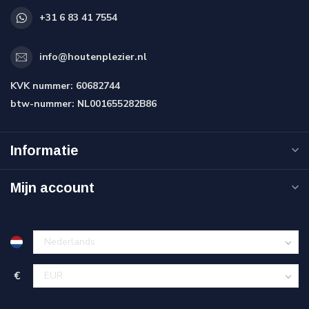
+31 6 83 41 7554
info@houtenplezier.nl
KVK nummer:
60682744
btw-nummer:
NL001655282B86
Informatie
Mijn account
€