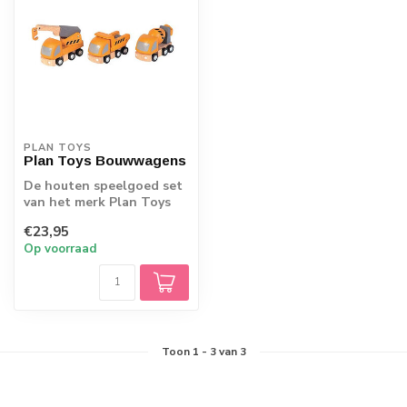
PLAN TOYS
Plan Toys Bouwwagens
De houten speelgoed set
van het merk Plan Toys
met 3
€23,95
bouwvoertuigen. Ga aan
Op voorraad
de s...
Toon
1
-
3
van 3