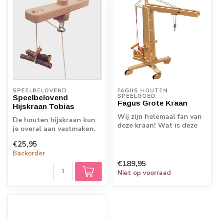
SPEELBELOVEND
FAGUS HOUTEN 
SPEELGOED
Speelbelovend
Fagus Grote Kraan
Hijskraan Tobias
Wij zijn helemaal fan van
De houten hijskraan kun
deze kraan! Wat is deze
je overal aan vastmaken.
gaaf en zo groot! Wel 75
Zo heb je altijd je
cm ho...
€25,95
favoriete h...
Backorder
€189,95
Niet op voorraad