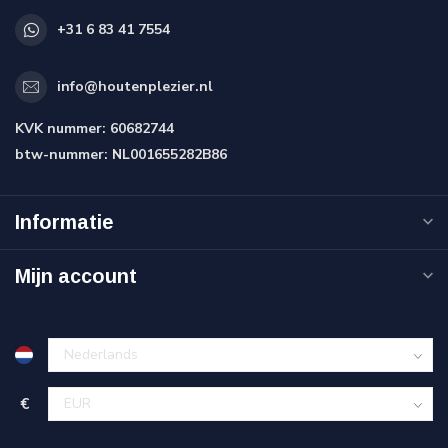
+31 6 83 41 7554
info@houtenplezier.nl
KVK nummer:
60682744
btw-nummer:
NL001655282B86
Informatie
Mijn account
€