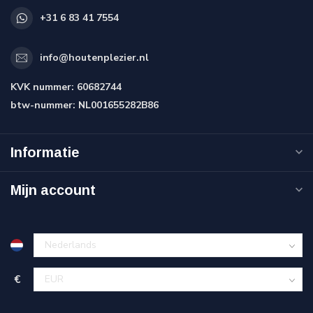
+31 6 83 41 7554
info@houtenplezier.nl
KVK nummer:
60682744
btw-nummer:
NL001655282B86
Informatie
Mijn account
€