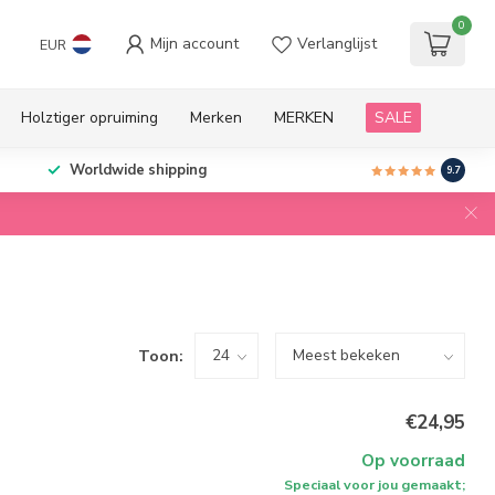
0
Mijn account
Verlanglijst
EUR
Holztiger opruiming
Merken
MERKEN
SALE
Worldwide shipping
9.7
Toon:
€24,95
Op voorraad
Speciaal voor jou gemaakt;