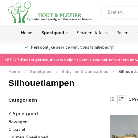
Home
Speelgoed
Seizoenstafel
Pasen
op.
Persoonlijke service
vanuit ons familiebedrijf
LET OP: Bestel gerust, maar we zijn er even tussenuit en verzenden w
Home
/
Speelgoed
/
Baby- en Kraamcadeau
/
Silhouet
Silhouetlampen
1
Pr
Categorieën
Speelgoed
Bewegen
Creatief
Houten Speelgoed