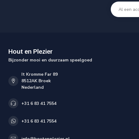
Hout en Plezier
Bijzonder mooi en duurzaam speelgoed
It Kromme Far 89
8512AK Broek
Nederland
+31 6 83 41 7554
+31 6 83 41 7554
info@houtenplezier.nl