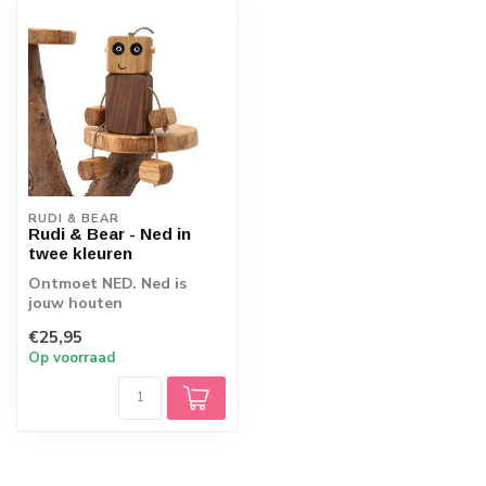
RUDI & BEAR
Rudi & Bear - Ned in
twee kleuren
Ontmoet NED. Ned is
jouw houten
robotvriendje.
€25,95
Uitgestrekt is hij 15cm,
Op voorraad
wat bete...