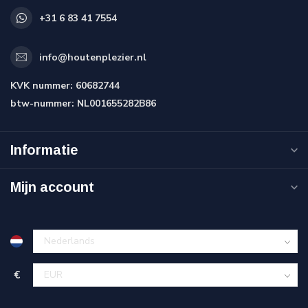
+31 6 83 41 7554
info@houtenplezier.nl
KVK nummer:
60682744
btw-nummer:
NL001655282B86
Informatie
Mijn account
€