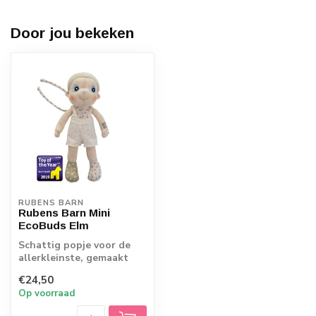
Door jou bekeken
RUBENS BARN
Rubens Barn Mini
EcoBuds Elm
Schattig popje voor de
allerkleinste, gemaakt
van Ecokatoen. Met twee
€24,50
bandjes op...
Op voorraad