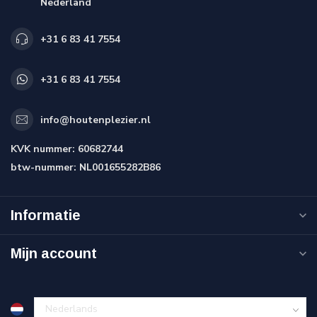
Nederland
+31 6 83 41 7554
+31 6 83 41 7554
info@houtenplezier.nl
KVK nummer:
60682744
btw-nummer:
NL001655282B86
Informatie
Mijn account