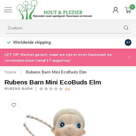
0
MENU
Worldwide shipping
9.7
LET OP: Bestel gerust, maar we zijn er even tussenuit en
verzenden weer vanaf 17 augustus!
Home
/
Rubens Barn Mini EcoBuds Elm
Rubens Barn Mini EcoBuds Elm
(0)
RUBENS BARN