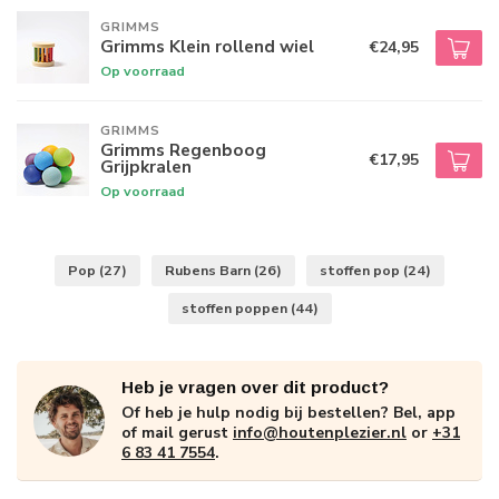
GRIMMS
Grimms Klein rollend wiel
€24,95
Op voorraad
GRIMMS
Grimms Regenboog
€17,95
Grijpkralen
Op voorraad
Pop
(27)
Rubens Barn
(26)
stoffen pop
(24)
stoffen poppen
(44)
Heb je vragen over dit product?
Of heb je hulp nodig bij bestellen? Bel, app
of mail gerust
info@houtenplezier.nl
or
+31
6 83 41 7554
.