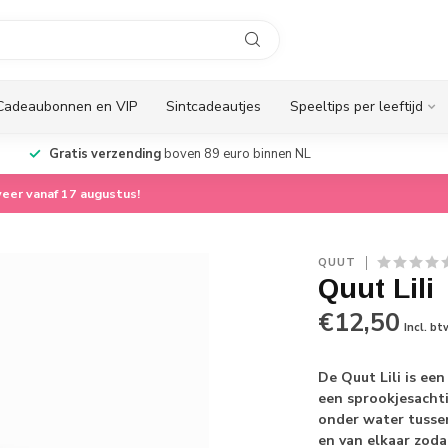
Cadeaubonnen en VIP
Sintcadeautjes
Speeltips per leeftijd
Gratis verzending
boven 89 euro binnen NL
eer vanaf 17 augustus!
QUUT
Quut Lili
€12,50
Incl. bt
De Quut Lili is ee
een sprookjesachti
onder water tussen
en van elkaar zod