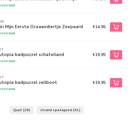
voorraad
IRI
iri Mijn Eerste Oceaandiertje Zeepaard
€14,95
voorraad
UT
utopia badpuzzel schateiland
€19,95
voorraad
UT
utopia badpuzzel zeilboot
€19,95
voorraad
Quut
(28)
strand speelgoed
(31)