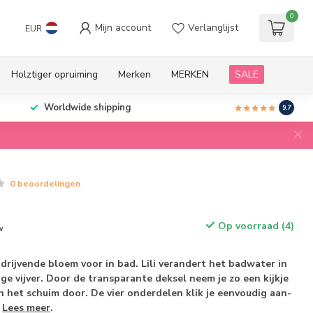
0
Mijn account
Verlanglijst
EUR
Holztiger opruiming
Merken
MERKEN
SALE
Worldwide shipping
9.7
0 beoordelingen
Op voorraad (4)
w
n drijvende bloem voor in bad. Lili verandert het badwater in
ge vijver. Door de transparante deksel neem je zo een kijkje
 het schuim door. De vier onderdelen klik je eenvoudig aan-
a
Lees meer
.