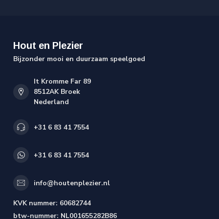
Hout en Plezier
Bijzonder mooi en duurzaam speelgoed
It Kromme Far 89
8512AK Broek
Nederland
+31 6 83 41 7554
+31 6 83 41 7554
info@houtenplezier.nl
KVK nummer:
60682744
btw-nummer:
NL001655282B86