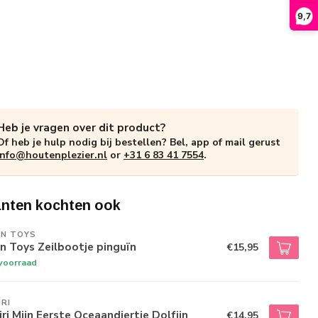
9,7
Heb je vragen over dit product?
Of heb je hulp nodig bij bestellen? Bel, app of mail gerust
info@houtenplezier.nl
or
+31 6 83 41 7554
.
anten kochten ook
AN TOYS
n Toys Zeilbootje pinguïn
€15,95
voorraad
IRI
iri Mijn Eerste Oceaandiertje Dolfijn
€14,95