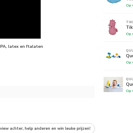
Op 
TIK
Tik
Op 
PA, latex en ftalaten
QU
Qu
Op 
QU
Qu
Op 
eview achter, help anderen en win leuke prijzen!